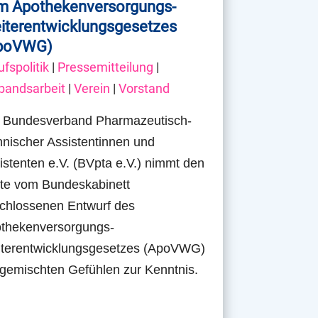
m Apothekenversorgungs-
iterentwicklungsgesetzes
poVWG)
ufspolitik
|
Pressemitteilung
|
bandsarbeit
|
Verein
|
Vorstand
 Bundesverband Pharmazeutisch-
hnischer Assistentinnen und
istenten e.V. (BVpta e.V.) nimmt den
te vom Bundeskabinett
chlossenen Entwurf des
thekenversorgungs-
terentwicklungsgesetzes (ApoVWG)
 gemischten Gefühlen zur Kenntnis.