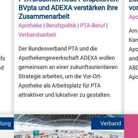
BVpta und ADEXA verstärken ihre
vo
Zusammenarbeit
Apo
Apotheke
|
Berufspolitik
|
PTA-Beruf
|
Am 
Verbandsarbeit
Kam
Der Bundesverband PTA und die
Apo
Apothekengewerkschaft ADEXA wollen
fs
and
gemeinsam an einer zukunftsorientieren
nd
ABD
Strategie arbeiten, um die Vor-Ort-
Apo
Apotheke als Arbeitsplatz für PTA
attraktiver und lukrativer zu gestalten.