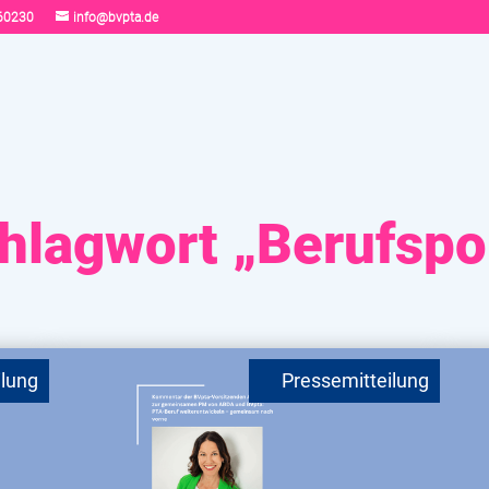
60230
info@bvpta.de
lagwort „Berufspol