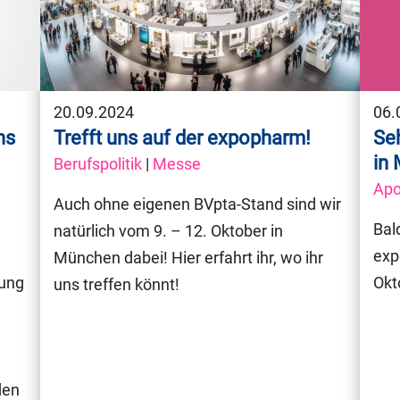
20.09.2024
06.
ns
Trefft uns auf der expopharm!
Se
in
Berufspolitik
|
Messe
Apo
Auch ohne eigenen BVpta-Stand sind wir
Bal
natürlich vom 9. – 12. Oktober in
exp
München dabei! Hier erfahrt ihr, wo ihr
gung
Okt
uns treffen könnt!
h
den