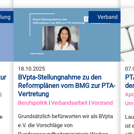
18.10.2025
07.
ur
BVpta-Stellungnahme zu den
PT
Reformplänen vom BMG zur PTA-
der
Vertretung
|
Apo
Berufspolitik
|
Verbandsarbeit
|
Vorstand
Um
Grundsätzlich befürworten wir als BVpta
fe
Lau
e.V. die Vorschläge von
ist