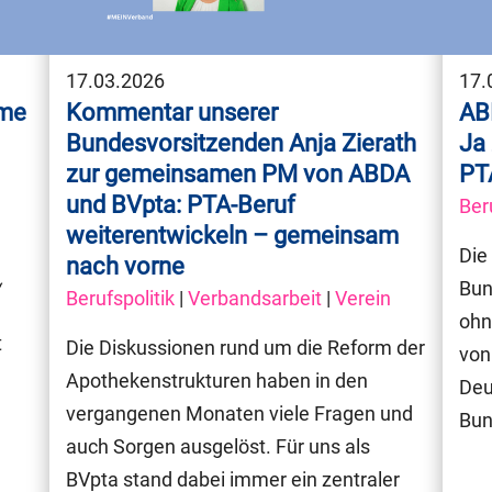
17.03.2026
17.
eme
Kommentar unserer
AB
Bundesvorsitzenden Anja Zierath
Ja 
zur gemeinsamen PM von ABDA
PTA
und BVpta: PTA-Beruf
Ber
weiterentwickeln – gemeinsam
Die
nach vorne
Bun
Berufspolitik
|
Verbandsarbeit
|
Verein
ohn
t
Die Diskussionen rund um die Reform der
von
Apothekenstrukturen haben in den
Deu
vergangenen Monaten viele Fragen und
Bun
auch Sorgen ausgelöst. Für uns als
BVpta stand dabei immer ein zentraler