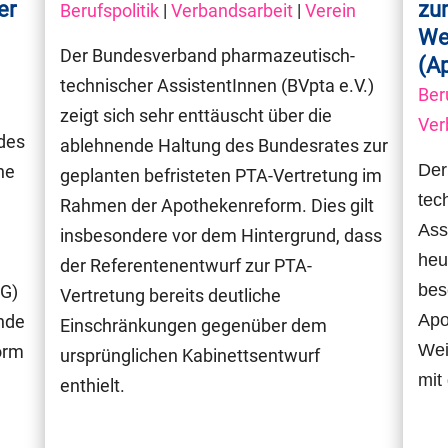
er
zu
Berufspolitik
|
Verbandsarbeit
|
Verein
We
Der Bundesverband pharmazeutisch-
(A
technischer AssistentInnen (BVpta e.V.)
Ber
n
zeigt sich sehr enttäuscht über die
Ver
des
ablehnende Haltung des Bundesrates zur
Der
he
geplanten befristeten PTA-Vertretung im
tec
Rahmen der Apothekenreform. Dies gilt
Ass
insbesondere vor dem Hintergrund, dass
heu
der Referentenentwurf zur PTA-
bes
WG)
Vertretung bereits deutliche
Apo
nde
Einschränkungen gegenüber dem
Wei
orm
ursprünglichen Kabinettsentwurf
mit
enthielt.