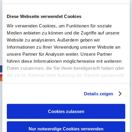
03.08.2026
Diese Webseite verwendet Cookies
NEU: WebCompactium zum RS-Virus
Wir verwenden Cookies, um Funktionen für soziale
Medien anbieten zu können und die Zugriffe auf unsere
Nicht nur für die Kleinsten kann RSV gefährlich
Website zu analysieren. Außerdem geben wir
werden – auch bei Erwachsenen kann eine
Informationen zu Ihrer Verwendung unserer Website an
RSV-Infektion zu Komplikationen führen.
unsere Partner für Analysen weiter. Unsere Partner
führen diese Informationen möglicherweise mit weiteren
Deshalb widmen wir uns diesem Thema in
Daten zusammen, die Sie ihnen bereitgestellt haben oder
unserem neuen BAK-akkreditierten
die sie im Rahmen Ihrer Nutzung der Dienste gesammelt
Vertiefungsmodul unserer Schulungsinitiative
haben. Sie geben Einwilligung zu unseren Cookies, wenn
Impfen „Das Respiratorische Synzytial-Virus
Sie unsere Webseite weiterhin nutzen.
Details zeigen
Erfahren Sie in unserer
Datenschutzerklärung
mehr
(RSV) – ein unterschätztes Virus für ältere
darüber, wer wir sind, wie Sie uns kontaktieren können
Personen“.
und wie wir personenbezogene Daten verarbeiten.
Cookies zulassen
Sie können Ihre Einwilligung jederzeit von der
Cookie-
Weiterlesen
Erklärung
in unserer Website ändern oder wiederrufen.
Nur notwendige Cookies verwenden