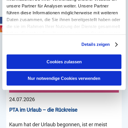
(RSV) – ein unterschätztes Virus für ältere
unsere Partner für Analysen weiter. Unsere Partner
Personen“.
führen diese Informationen möglicherweise mit weiteren
Daten zusammen, die Sie ihnen bereitgestellt haben oder
Weiterlesen
die sie im Rahmen Ihrer Nutzung der Dienste gesammelt
haben. Sie geben Einwilligung zu unseren Cookies, wenn
Sie unsere Webseite weiterhin nutzen.
Details zeigen
Erfahren Sie in unserer
Datenschutzerklärung
mehr
darüber, wer wir sind, wie Sie uns kontaktieren können
und wie wir personenbezogene Daten verarbeiten.
Cookies zulassen
Sie können Ihre Einwilligung jederzeit von der
Cookie-
Erklärung
in unserer Website ändern oder wiederrufen.
Nur notwendige Cookies verwenden
24.07.2026
PTA im Urlaub – die Rückreise
Kaum hat der Urlaub begonnen, ist er meist