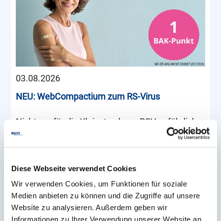
03.08.2026
NEU: WebCompactium zum RS-Virus
Nicht nur für die Kleinsten kann RSV gefährlich
werden – auch bei Erwachsenen kann eine
RSV-Infektion zu Komplikationen führen.
Deshalb widmen wir uns diesem Thema in
Diese Webseite verwendet Cookies
unserem neuen BAK-akkreditierten
Wir verwenden Cookies, um Funktionen für soziale
Vertiefungsmodul unserer Schulungsinitiative
Medien anbieten zu können und die Zugriffe auf unsere
Website zu analysieren. Außerdem geben wir
Impfen „Das Respiratorische Synzytial-Virus
Informationen zu Ihrer Verwendung unserer Website an