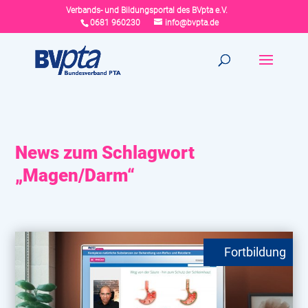
Verbands- und Bildungsportal des BVpta e.V.
0681 960230
info@bvpta.de
News zum Schlagwort
„Magen/Darm“