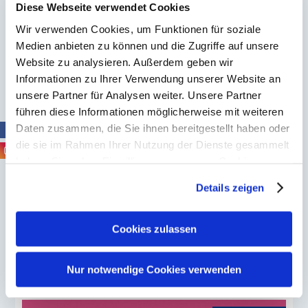
Diese Webseite verwendet Cookies
Wir verwenden Cookies, um Funktionen für soziale
Medien anbieten zu können und die Zugriffe auf unsere
Website zu analysieren. Außerdem geben wir
Informationen zu Ihrer Verwendung unserer Website an
24.07.2026
unsere Partner für Analysen weiter. Unsere Partner
führen diese Informationen möglicherweise mit weiteren
PTA im Urlaub – die Rückreise
Daten zusammen, die Sie ihnen bereitgestellt haben oder
die sie im Rahmen Ihrer Nutzung der Dienste gesammelt
Kaum hat der Urlaub begonnen, ist er meist
haben. Sie geben Einwilligung zu unseren Cookies, wenn
auch schon wieder vorbei. Während der Koffer
Sie unsere Webseite weiterhin nutzen.
Details zeigen
für die Heimreise gepackt wird, zeigt sich bei
Erfahren Sie in unserer
Datenschutzerklärung
mehr
darüber, wer wir sind, wie Sie uns kontaktieren können
vielen PTA ein vertrautes Phänomen: Das
und wie wir personenbezogene Daten verarbeiten.
Cookies zulassen
berufliche Denken war nie wirklich weg.
Sie können Ihre Einwilligung jederzeit von der
Cookie-
Erklärung
in unserer Website ändern oder wiederrufen.
Weiterlesen
Nur notwendige Cookies verwenden