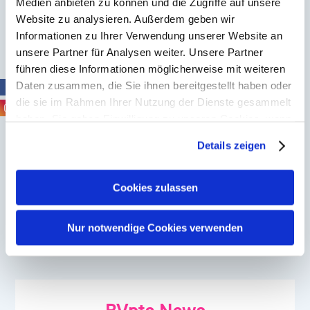
Apothekenalltag zugeschnitten.
Medien anbieten zu können und die Zugriffe auf unsere
Website zu analysieren. Außerdem geben wir
Hier kostenfrei fortbilden…
Informationen zu Ihrer Verwendung unserer Website an
unsere Partner für Analysen weiter. Unsere Partner
führen diese Informationen möglicherweise mit weiteren
Daten zusammen, die Sie ihnen bereitgestellt haben oder
Bild: © Dmytro Zinkevych – shutterstock.com
die sie im Rahmen Ihrer Nutzung der Dienste gesammelt
haben. Sie geben Einwilligung zu unseren Cookies, wenn
Sie unsere Webseite weiterhin nutzen.
Zurück
Details zeigen
Erfahren Sie in unserer
Datenschutzerklärung
mehr
darüber, wer wir sind, wie Sie uns kontaktieren können
und wie wir personenbezogene Daten verarbeiten.
Cookies zulassen
Sie können Ihre Einwilligung jederzeit von der
Cookie-
Erklärung
in unserer Website ändern oder wiederrufen.
Nur notwendige Cookies verwenden