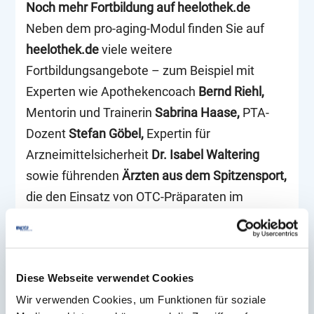
Noch mehr Fortbildung auf heelothek.de
Neben dem pro-aging-Modul finden Sie auf
heelothek.de
viele weitere
Fortbildungsangebote – zum Beispiel mit
Experten wie Apothekencoach
Bernd Riehl,
Mentorin und Trainerin
Sabrina Haase,
PTA-
Dozent
Stefan Göbel,
Expertin für
Arzneimittelsicherheit
Dr. Isabel Waltering
sowie führenden
Ärzten aus dem Spitzensport,
die den Einsatz von OTC-Präparaten im
Leistungssport beleuchten.
Ob Live-Webinare, Schulungsvideos oder
Hintergrundwissen zu häufigen Indikationen –
Diese Webseite verwendet Cookies
alle Inhalte sind passgenau auf Ihren
Wir verwenden Cookies, um Funktionen für soziale