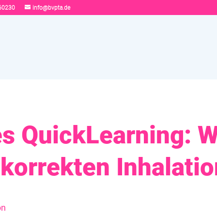
60230
info@bvpta.de
es QuickLearning: 
korrekten Inhalatio
on