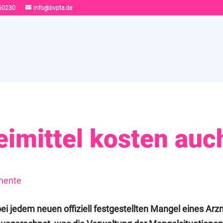
60230
info@bvpta.de
imittel kosten auc
mente
ei jedem neuen offiziell festgestellten Mangel eines Arzn