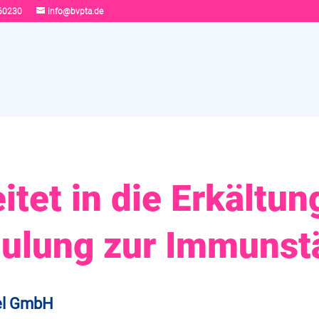
60230
info@bvpta.de
itet in die Erkältun
ulung zur Immunst
el GmbH