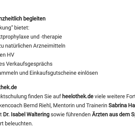
heitlich begleiten
ung“ bietet:
ktprophylaxe und -therapie
zu natürlichen Arzneimitteln
den HV
 des Verkaufsgesprächs
 sammeln und Einkaufsgutscheine einlösen
thek.de
tschulung finden Sie auf
heelothek.de
viele weitere Fo
kencoach Bernd Riehl, Mentorin und Trainerin
Sabrina Ha
it
Dr. Isabel Waltering
sowie führenden
Ärzten aus dem S
t beleuchten.