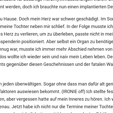
nt werden, doch ich brauchte nun einen implantierten Defi
zu Hause. Doch mein Herz war schwer geschädigt. Im S
eine Tochter neben mir schlief. In der Folge musste ich a
s Herz zu verlieren, um zu überleben, passte nicht in me
spenderin positioniert. Aber selbst ein Organ zu benötig
genug war, musste ich immer mehr Abschied nehmen von d
rglos wollte ich wieder sein und naiv mein Leben leben. 
ts gegenüber diesen Geschehnissen und der fatalen Wahr
 jeden überwältigen. Sogar ohne dass man dafür alt genu
ofaktoren auswiesen bekommt. (IRONIE off) Ich stellte fes
n, aber vergessen hatte auf mein Inneres zu hören. Ich 
genau. Jetzt habe ich nicht nur die Termine meiner Tocht