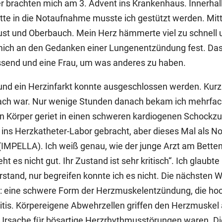
r brachten mich am 3. Advent ins Krankenhaus. Innerhal
itte in die Notaufnahme musste ich gestützt werden. Mitt
st und Oberbauch. Mein Herz hämmerte viel zu schnell un
t mich an den Gedanken einer Lungenentzündung fest. Das 
issend und eine Frau, um was anderes zu haben.
und ein Herzinfarkt konnte ausgeschlossen werden. Kurz
ach war. Nur wenige Stunden danach bekam ich mehrfa
Körper geriet in einen schweren kardiogenen Schockzusta
 ins Herzkatheter-Labor gebracht, aber dieses Mal als No
PELLA). Ich weiß genau, wie der junge Arzt am Bettend
 es nicht gut. Ihr Zustand ist sehr kritisch“. Ich glaubte
and, nur begreifen konnte ich es nicht. Die nächsten W
e: eine schwere Form der Herzmuskelentzündung, die ho
tis. Körpereigene Abwehrzellen griffen den Herzmuskel 
 Ursache für bösartige Herzrhythmusstörungen waren. 