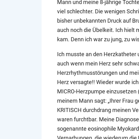
Mann und meine 8-jährige Tochte
viel schlechter. Die wenigen Schr
bisher unbekannten Druck auf Bru
auch noch die Übelkeit. Ich hiel
kam. Denn ich war zu jung, zu w
Ich musste an den Herzkatheter 
auch wenn mein Herz sehr schw
Herzrhythmusstörungen und mein 
Herz versagte!! Wieder wurde ich
MICRO-Herzpumpe einzusetzen (IM
meinem Mann sagt: „Ihrer Frau geht
KRITISCH durchdrang meinen Verst
waren furchtbar. Meine Diagnos
sogenannte eosinophile Myokardi
Vernarbungen, die wiederum die