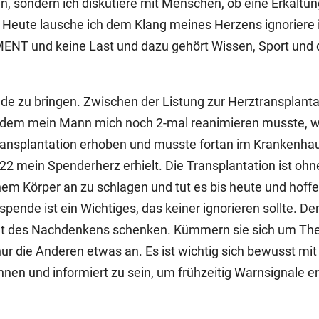
 sondern ich diskutiere mit Menschen, ob eine Erkält
Heute lausche ich dem Klang meines Herzens ignoriere ic
und keine Last und dazu gehört Wissen, Sport und di
e zu bringen. Zwischen der Listung zur Herztransplanta
hdem mein Mann mich noch 2-mal reanimieren musste, wu
nsplantation erhoben und musste fortan im Krankenhau
022 mein Spenderherz erhielt. Die Transplantation ist oh
nem Körper an zu schlagen und tut es bis heute und hoffen
ende ist ein Wichtiges, das keiner ignorieren sollte. De
nt des Nachdenkens schenken. Kümmern sie sich um Th
 nur die Anderen etwas an. Es ist wichtig sich bewusst m
nnen und informiert zu sein, um frühzeitig Warnsignale 