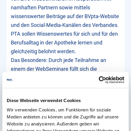
namhaften Partnern sowie mittels
wissenswerter Beiträge auf der BVpta-Website
und den Social-Media-Kanälen des Verbandes.
PTA sollen Wissenswertes für sich und für den
Berufsalltag in der Apotheke lernen und
gleichzeitig belohnt werden.
Das Besondere: Durch jede Teilnahme an
einem der WebSeminare füllt sich die
persönliche Goodie-Bag, die nach Abschluss
des Themenmonats an den/die PTA versendet
wird! Und natürlich gibt es wie bei jeder BVpta-
Diese Webseite verwendet Cookies
Fortbildung auch Bildungspunkte zum
Wir verwenden Cookies, um Funktionen für soziale
Sammeln. Die Teilnahme lohnt sich also gleich
Medien anbieten zu können und die Zugriffe auf unsere
mehrfach!
Website zu analysieren. Außerdem geben wir
Informationen zu Ihrer Verwendung unserer Website an