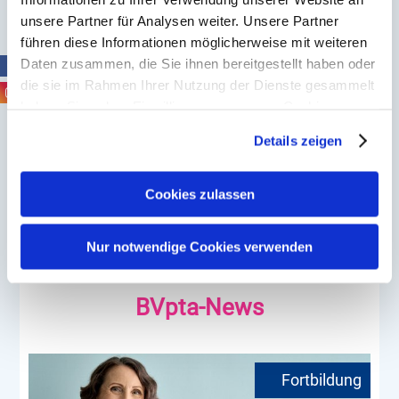
© stock.adobe.com / deagreez (
#661470003)
unsere Partner für Analysen weiter. Unsere Partner
führen diese Informationen möglicherweise mit weiteren
Daten zusammen, die Sie ihnen bereitgestellt haben oder
die sie im Rahmen Ihrer Nutzung der Dienste gesammelt
Zurück
haben. Sie geben Einwilligung zu unseren Cookies, wenn
Sie unsere Webseite weiterhin nutzen.
Details zeigen
Erfahren Sie in unserer
Datenschutzerklärung
mehr
darüber, wer wir sind, wie Sie uns kontaktieren können
und wie wir personenbezogene Daten verarbeiten.
Cookies zulassen
Sie können Ihre Einwilligung jederzeit von der
Cookie-
Erklärung
in unserer Website ändern oder wiederrufen.
Nur notwendige Cookies verwenden
BVpta-News