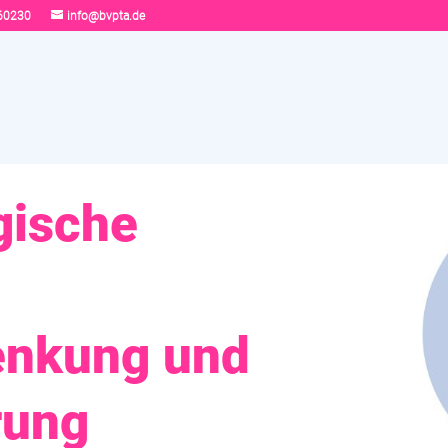
60230
info@bvpta.de
gische
enkung und
rung