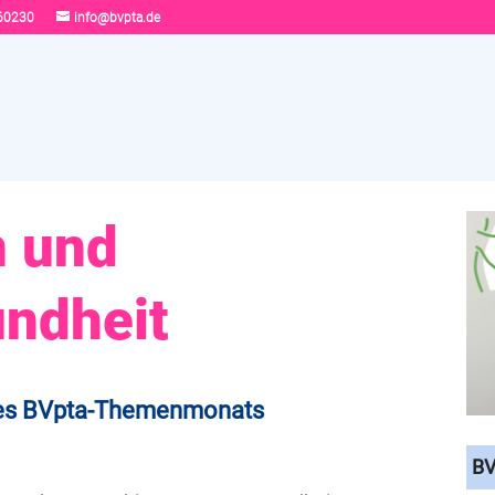
60230
info@bvpta.de
 und
ndheit
es BVpta-Themenmonats
BV