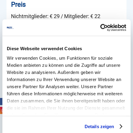
Preis
Nichtmitglieder: € 29 / Mitglieder: € 22
Termine
Diese Webseite verwendet Cookies
Momentan sind keine Termine geplant.
Wir verwenden Cookies, um Funktionen für soziale
Medien anbieten zu können und die Zugriffe auf unsere
Website zu analysieren. Außerdem geben wir
Bitte beachte, dass wir uns vorbehalten, das
Informationen zu Ihrer Verwendung unserer Website an
Seminar aufgrund einer zu geringen
unsere Partner für Analysen weiter. Unsere Partner
Teilnehmerzahl abzusagen.
führen diese Informationen möglicherweise mit weiteren
Daten zusammen, die Sie ihnen bereitgestellt haben oder
die sie im Rahmen Ihrer Nutzung der Dienste gesammelt
haben. Sie geben Einwilligung zu unseren Cookies, wenn
Zurück zur Übersicht
Sie unsere Webseite weiterhin nutzen.
Details zeigen
Erfahren Sie in unserer
Datenschutzerklärung
mehr