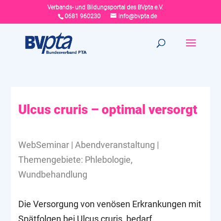
Verbands- und Bildungsportal des BVpta e.V.
0681 960230
info@bvpta.de
Ulcus cruris – optimal versorgt
WebSeminar | Abendveranstaltung |
Themengebiete: Phlebologie,
Wundbehandlung
Die Versorgung von venösen Erkrankungen mit
Spätfolgen bei Ulcus cruris, bedarf