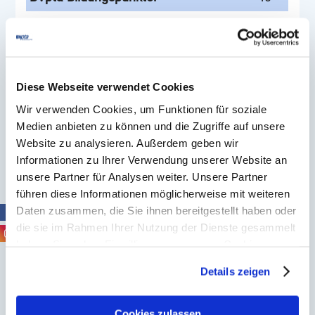
Preis
Nichtmitglieder: € 55 / Mitglieder: € 49
Diese Webseite verwendet Cookies
Wir verwenden Cookies, um Funktionen für soziale
Termine
Medien anbieten zu können und die Zugriffe auf unsere
Website zu analysieren. Außerdem geben wir
Momentan sind keine Termine geplant.
Informationen zu Ihrer Verwendung unserer Website an
unsere Partner für Analysen weiter. Unsere Partner
führen diese Informationen möglicherweise mit weiteren
Bitte beachte, dass wir uns vorbehalten, das
Daten zusammen, die Sie ihnen bereitgestellt haben oder
Seminar aufgrund einer zu geringen
die sie im Rahmen Ihrer Nutzung der Dienste gesammelt
haben. Sie geben Einwilligung zu unseren Cookies, wenn
Teilnehmerzahl abzusagen.
Sie unsere Webseite weiterhin nutzen.
Details zeigen
Erfahren Sie in unserer
Datenschutzerklärung
mehr
darüber, wer wir sind, wie Sie uns kontaktieren können
Zurück zur Übersicht
und wie wir personenbezogene Daten verarbeiten.
Cookies zulassen