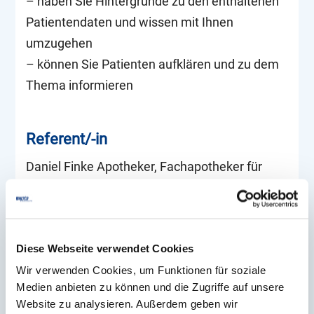
– haben Sie Hintergründe zu den enthaltenen
Patientendaten und wissen mit Ihnen
umzugehen
– können Sie Patienten aufklären und zu dem
Thema informieren
Referent/-in
Daniel Finke Apotheker, Fachapotheker für
Allgemeinpharmazie, Referent, Dozent, Prüfer
BVpta-Bildungspunkte:
40
Diese Webseite verwendet Cookies
Wir verwenden Cookies, um Funktionen für soziale
Preis
Medien anbieten zu können und die Zugriffe auf unsere
Website zu analysieren. Außerdem geben wir
Nichtmitglieder: € 55 / Mitglieder: € 49