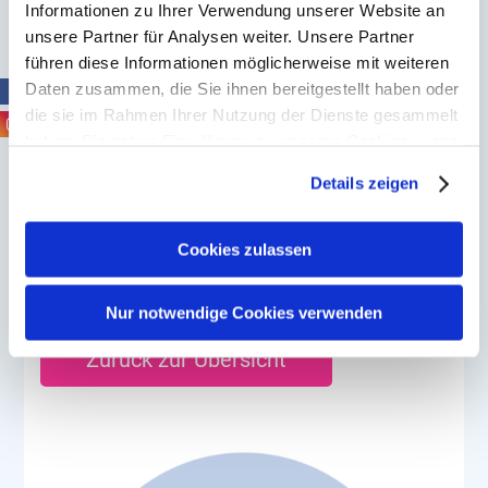
Informationen zu Ihrer Verwendung unserer Website an
unsere Partner für Analysen weiter. Unsere Partner
führen diese Informationen möglicherweise mit weiteren
Termine
Daten zusammen, die Sie ihnen bereitgestellt haben oder
Momentan sind keine Termine geplant.
die sie im Rahmen Ihrer Nutzung der Dienste gesammelt
haben. Sie geben Einwilligung zu unseren Cookies, wenn
Sie unsere Webseite weiterhin nutzen.
Details zeigen
Erfahren Sie in unserer
Datenschutzerklärung
mehr
Bitte beachte, dass wir uns vorbehalten, das
darüber, wer wir sind, wie Sie uns kontaktieren können
Seminar aufgrund einer zu geringen
und wie wir personenbezogene Daten verarbeiten.
Cookies zulassen
Teilnehmerzahl abzusagen.
Sie können Ihre Einwilligung jederzeit von der
Cookie-
Erklärung
in unserer Website ändern oder wiederrufen.
Nur notwendige Cookies verwenden
Zurück zur Übersicht